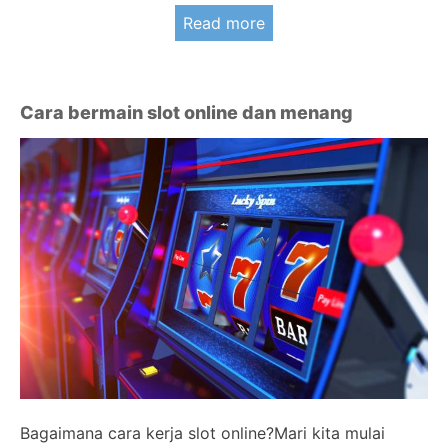
Read more
Cara bermain slot online dan menang
Bagaimana cara kerja slot online?Mari kita mulai