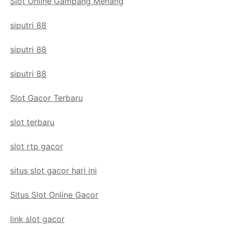
Slot Online Gampang Menang
siputri 88
siputri 88
siputri 88
Slot Gacor Terbaru
slot terbaru
slot rtp gacor
situs slot gacor hari ini
Situs Slot Online Gacor
link slot gacor