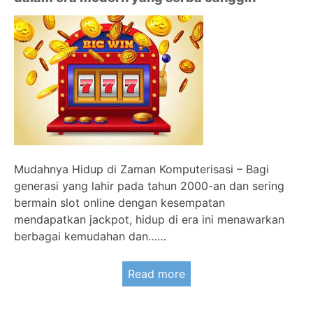
Mudahnya Hidup di Zaman Komputerisasi – Bagi
generasi yang lahir pada tahun 2000-an dan sering
bermain slot online dengan kesempatan
mendapatkan jackpot, hidup di era ini menawarkan
berbagai kemudahan dan……
Read more